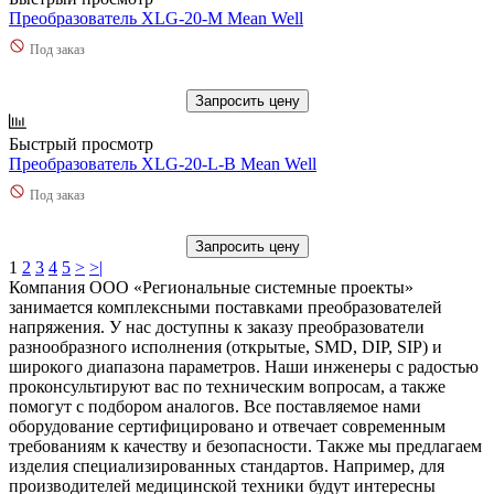
23,1
(
1
)
Преобразователь XLG-20-M Mean Well
MDS
(
31
)
23,5
(
1
)
MFM
(
3
)
230
(
3
)
Под заказ
MHB
(
17
)
239,4
(
4
)
MP
(
5
)
239,6
(
1
)
Запросить цену
MPD
(
8
)
239,76
(
4
)
MPM
(
7
)
24
(
62
)
Быстрый просмотр
MPQ
(
8
)
24,2
(
1
)
Преобразователь XLG-20-L-B Mean Well
MPS
(
35
)
24,3
(
1
)
MPT
(
14
)
Под заказ
24,5
(
1
)
MSP
(
42
)
24,75
(
1
)
NA150
(
4
)
24,8
(
3
)
Запросить цену
NA200
(
4
)
1
2
3
4
5
>
>|
240
(
94
)
NDR
(
9
)
Компания ООО «Региональные системные проекты»
240,1
(
2
)
NED
(
10
)
занимается комплексными поставками преобразователей
240,3
(
3
)
напряжения. У нас доступны к заказу преобразователи
NEL
(
9
)
2400
(
3
)
разнообразного исполнения (открытые, SMD, DIP, SIP) и
NES
(
59
)
241,2
(
2
)
широкого диапазона параметров. Наши инженеры с радостью
NET
(
12
)
242
(
1
)
проконсультируют вас по техническим вопросам, а также
NFM
(
16
)
243
(
2
)
помогут с подбором аналогов. Все поставляемое нами
NHDD
(
2
)
246,5
(
1
)
оборудование сертифицировано и отвечает современным
NID
(
19
)
249,6
(
1
)
требованиям к качеству и безопасности. Также мы предлагаем
NLDD
(
12
)
изделия специализированных стандартов. Например, для
249,9
(
1
)
NN1
(
32
)
производителей медицинской техники будут интересны
25
(
137
)