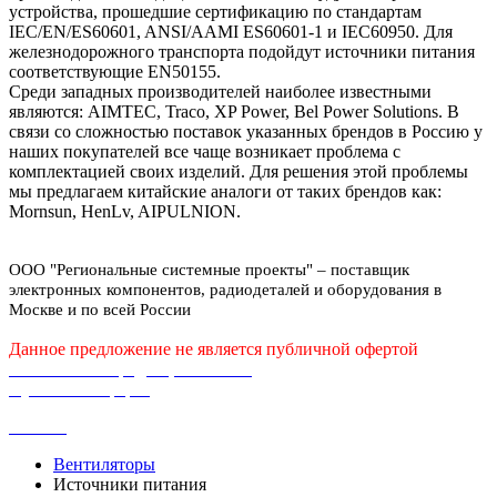
NN2
(
8
)
устройства, прошедшие сертификацию по стандартам
25,02
(
2
)
IEC/EN/ES60601, ANSI/AAMI ES60601-1 и IEC60950. Для
NPB
(
40
)
25,2
(
26
)
железнодорожного транспорта подойдут источники питания
NPF
(
12
)
25,38
(
2
)
соответствующие EN50155.
NPP
(
13
)
25,4
(
1
)
Среди западных производителей наиболее известными
NSD
(
38
)
25,5
(
9
)
являются: AIMTEC, Traco, XP Power, Bel Power Solutions. В
NSP
(
6
)
25,6
(
1
)
связи со сложностью поставок указанных брендов в Россию у
NTS
(
27
)
25,65
(
1
)
наших покупателей все чаще возникает проблема с
NTU
(
12
)
комплектацией своих изделий. Для решения этой проблемы
250
(
28
)
NW1
(
1
)
мы предлагаем китайские аналоги от таких брендов как:
252
(
4
)
ODLC
(
2
)
Mornsun, HenLv, AIPULNION.
255
(
1
)
OWA
(
17
)
26
(
14
)
PA
(
1
)
26,04
(
1
)
ООО "Региональные системные проекты" – поставщик
PB
(
8
)
26,4
(
22
)
электронных компонентов, радиодеталей и оборудования в
PCD
(
6
)
26,5
(
4
)
Москве и по всей России
PD
(
12
)
260
(
1
)
PHP
(
1
)
Данное предложение не является публичной офертой
264
(
2
)
PHV
(
8
)
Политика конфиденциальности
27
(
9
)
PID
(
4
)
Публичная оферта
27,04
(
1
)
PLC
(
14
)
27,36
(
2
)
Каталог
PLD
(
5
)
270
(
2
)
PLM
(
1
)
271,2
(
1
)
Вентиляторы
PLN
(
9
)
273,6
(
1
)
Источники питания