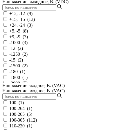
Напряжение выходное, В. (VDC)
100...373
(
1
)
100...380
(
3
)
+12, -12
(
9
)
100...430
(
220
)
+15, -15
(
13
)
100...591
(
6
)
+24, -24
(
3
)
100...745
(
41
)
+5, -5
(
8
)
11-32
(
2
)
+9, -9
(
3
)
11.4-12.6
(
10
)
-1000
(
3
)
11.4-13.2
(
5
)
-12
(
2
)
110
(
210
)
-1250
(
2
)
110...370
(
9
)
-15
(
2
)
110...390
(
5
)
-1500
(
2
)
110...430
(
4
)
-180
(
1
)
113-370
(
85
)
-1800
(
1
)
113...370
(
7
)
-2000
(
5
)
Напряжение входное, В. (VAC)
113...375
(
3
)
-300
(
1
)
Напряжение входное, В. (VAC)
12
(
543
)
-3000
(
2
)
12-18
(
7
)
-350
(
2
)
100
(
1
)
12-36
(
5
)
-5
(
2
)
100-264
(
1
)
120-370
(
504
)
-5.2
(
2
)
100-265
(
5
)
120-373
(
7
)
-500
(
2
)
100-305
(
112
)
120-430
(
6
)
-6
(
2
)
110-220
(
1
)
120-750
(
1
)
-600
(
1
)