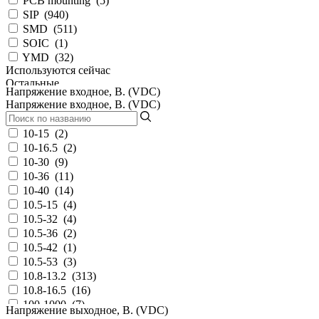
PCB mounting
(
5
)
SIP
(
940
)
SMD
(
511
)
SOIC
(
1
)
YMD
(
32
)
Используются сейчас
Остальные
Напряжение входное, В. (VDC)
Напряжение входное, В. (VDC)
10-15
(
2
)
10-16.5
(
2
)
10-30
(
9
)
10-36
(
11
)
10-40
(
14
)
10.5-15
(
4
)
10.5-32
(
4
)
10.5-36
(
2
)
10.5-42
(
1
)
10.5-53
(
3
)
10.8-13.2
(
313
)
10.8-16.5
(
16
)
100-1000
(
7
)
Напряжение выходное, В. (VDC)
100...370
(
194
)