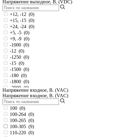
Напряжение выходное, В. (VDC)
100...373
(
0
)
100...380
(
0
)
+12, -12
(
0
)
100...430
(
0
)
+15, -15
(
0
)
100...591
(
0
)
+24, -24
(
0
)
100...745
(
0
)
+5, -5
(
0
)
11-32
(
0
)
+9, -9
(
0
)
11.4-12.6
(
0
)
-1000
(
0
)
11.4-13.2
(
2
)
-12
(
0
)
110
(
0
)
-1250
(
0
)
110...370
(
0
)
-15
(
0
)
110...390
(
0
)
-1500
(
0
)
110...430
(
0
)
-180
(
0
)
113-370
(
16
)
-1800
(
0
)
113...370
(
1
)
-2000
(
0
)
Напряжение входное, В. (VAC)
113...375
(
0
)
-300
(
0
)
Напряжение входное, В. (VAC)
12
(
9
)
-3000
(
0
)
12-18
(
0
)
-350
(
0
)
100
(
0
)
12-36
(
0
)
-5
(
0
)
100-264
(
0
)
120-370
(
78
)
-5.2
(
0
)
100-265
(
0
)
120-373
(
1
)
-500
(
0
)
100-305
(
9
)
120-430
(
1
)
-6
(
0
)
110-220
(
0
)
120-750
(
0
)
-600
(
0
)