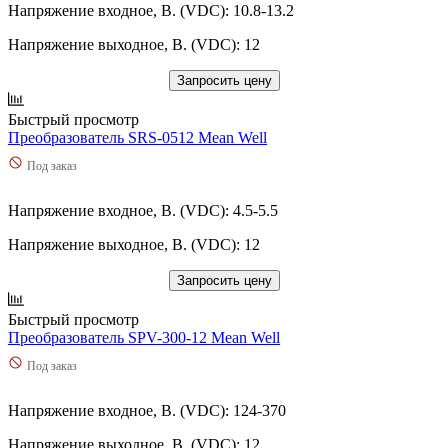
23,1
(
0
)
Напряжение входное, В. (VDC): 10.8-13.2
MDS
(
6
)
23,5
(
0
)
MFM
(
1
)
230
(
0
)
Напряжение выходное, В. (VDC): 12
MHB
(
6
)
239,4
(
0
)
MP
(
0
)
Запросить цену
239,6
(
0
)
MPD
(
0
)
239,76
(
0
)
MPM
(
3
)
Быстрый просмотр
24
(
2
)
MPQ
(
0
)
Преобразователь SRS-0512 Mean Well
24,2
(
0
)
MPS
(
5
)
24,3
(
0
)
Под заказ
MPT
(
0
)
24,5
(
0
)
MSP
(
5
)
24,75
(
0
)
Напряжение входное, В. (VDC): 4.5-5.5
NA150
(
0
)
24,8
(
0
)
NA200
(
0
)
240
(
1
)
Напряжение выходное, В. (VDC): 12
NDR
(
2
)
240,1
(
0
)
NED
(
0
)
Запросить цену
240,3
(
0
)
NEL
(
0
)
2400
(
1
)
NES
(
9
)
Быстрый просмотр
241,2
(
0
)
NET
(
0
)
Преобразователь SPV-300-12 Mean Well
242
(
0
)
NFM
(
4
)
243
(
0
)
Под заказ
NHDD
(
0
)
246,5
(
0
)
NID
(
4
)
249,6
(
0
)
Напряжение входное, В. (VDC): 124-370
NLDD
(
0
)
249,9
(
0
)
NN1
(
0
)
25
(
8
)
Напряжение выходное, В. (VDC): 12