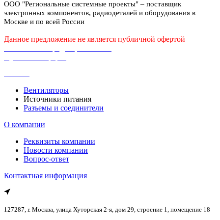
ООО "Региональные системные проекты" – поставщик
PVA40
(
0
)
30,06
(
0
)
электронных компонентов, радиодеталей и оборудования в
PVA70
(
0
)
30,1
(
0
)
Москве и по всей России
PWB
(
0
)
30,2
(
0
)
PWM
(
1
)
Данное предложение не является публичной офертой
30,24
(
0
)
Q
(
0
)
Политика конфиденциальности
30,6
(
0
)
QP
(
0
)
Публичная оферта
300
(
9
)
RCP
(
1
)
300,24
(
0
)
Каталог
RD
(
1
)
3000
(
0
)
RDDW
(
6
)
301,6
(
0
)
Вентиляторы
RID
(
1
)
302,4
(
0
)
Источники питания
RPD
(
0
)
Разъемы и соединители
31
(
0
)
RPDG
(
0
)
31,2
(
0
)
RPS
(
4
)
О компании
31,5
(
0
)
RPSG
(
1
)
312
(
0
)
Реквизиты компании
RPT
(
0
)
315,9
(
0
)
Новости компании
RPTG
(
0
)
316,8
(
0
)
Вопрос-ответ
RQ
(
0
)
319,2
(
0
)
RS
(
8
)
Контактная информация
32
(
0
)
RSD
(
20
)
32,4
(
0
)
RSDW
(
6
)
32,5
(
0
)
RSP
(
12
)
32,75
(
0
)
127287, г. Москва, улица Хуторская 2-я, дом 29, строение 1, помещение 18
RST
(
0
)
320
(
0
)