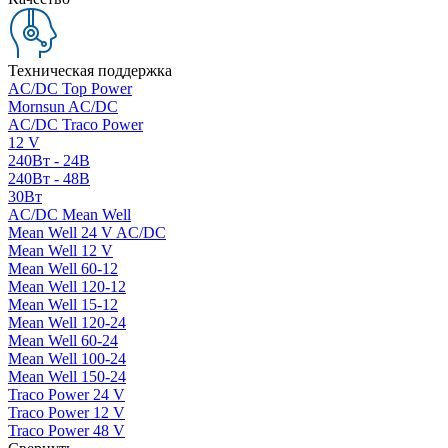
Техническая поддержка
AC/DC Top Power
Mornsun AC/DC
AC/DC Traco Power
12 V
240Вт - 24В
240Вт - 48В
30Вт
AC/DC Mean Well
Mean Well 24 V AC/DC
Mean Well 12 V
Mean Well 60-12
Mean Well 120-12
Mean Well 15-12
Mean Well 120-24
Mean Well 60-24
Mean Well 100-24
Mean Well 150-24
Traco Power 24 V
Traco Power 12 V
Traco Power 48 V