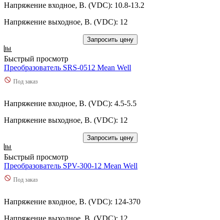
23,1
(
0
)
Напряжение входное, В. (VDC): 10.8-13.2
MDS
(
6
)
23,5
(
0
)
MFM
(
1
)
230
(
0
)
Напряжение выходное, В. (VDC): 12
MHB
(
6
)
239,4
(
0
)
MP
(
0
)
Запросить цену
239,6
(
0
)
MPD
(
0
)
239,76
(
0
)
MPM
(
3
)
Быстрый просмотр
24
(
2
)
MPQ
(
0
)
Преобразователь SRS-0512 Mean Well
24,2
(
0
)
MPS
(
5
)
24,3
(
0
)
Под заказ
MPT
(
0
)
24,5
(
0
)
MSP
(
5
)
24,75
(
0
)
Напряжение входное, В. (VDC): 4.5-5.5
NA150
(
0
)
24,8
(
0
)
NA200
(
0
)
240
(
1
)
Напряжение выходное, В. (VDC): 12
NDR
(
2
)
240,1
(
0
)
NED
(
0
)
Запросить цену
240,3
(
0
)
NEL
(
0
)
2400
(
1
)
NES
(
9
)
Быстрый просмотр
241,2
(
0
)
NET
(
0
)
Преобразователь SPV-300-12 Mean Well
242
(
0
)
NFM
(
4
)
243
(
0
)
Под заказ
NHDD
(
0
)
246,5
(
0
)
NID
(
4
)
249,6
(
0
)
Напряжение входное, В. (VDC): 124-370
NLDD
(
0
)
249,9
(
0
)
NN1
(
0
)
25
(
8
)
Напряжение выходное, В. (VDC): 12