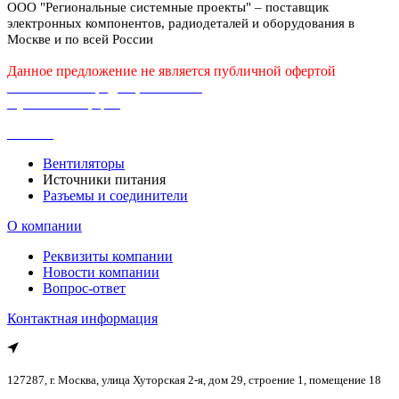
ООО "Региональные системные проекты" – поставщик
PVA40
(
0
)
30,06
(
0
)
электронных компонентов, радиодеталей и оборудования в
PVA70
(
0
)
30,1
(
0
)
Москве и по всей России
PWB
(
0
)
30,2
(
0
)
PWM
(
1
)
Данное предложение не является публичной офертой
30,24
(
0
)
Q
(
0
)
Политика конфиденциальности
30,6
(
0
)
QP
(
0
)
Публичная оферта
300
(
9
)
RCP
(
1
)
300,24
(
0
)
Каталог
RD
(
1
)
3000
(
0
)
RDDW
(
6
)
301,6
(
0
)
Вентиляторы
RID
(
1
)
302,4
(
0
)
Источники питания
RPD
(
0
)
Разъемы и соединители
31
(
0
)
RPDG
(
0
)
31,2
(
0
)
RPS
(
4
)
О компании
31,5
(
0
)
RPSG
(
1
)
312
(
0
)
Реквизиты компании
RPT
(
0
)
315,9
(
0
)
Новости компании
RPTG
(
0
)
316,8
(
0
)
Вопрос-ответ
RQ
(
0
)
319,2
(
0
)
RS
(
8
)
Контактная информация
32
(
0
)
RSD
(
20
)
32,4
(
0
)
RSDW
(
6
)
32,5
(
0
)
RSP
(
12
)
32,75
(
0
)
127287, г. Москва, улица Хуторская 2-я, дом 29, строение 1, помещение 18
RST
(
0
)
320
(
0
)