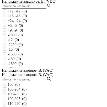
Напряжение выходное, В. (VDC)
100...373
(
0
)
100...380
(
0
)
+12, -12
(
0
)
100...430
(
0
)
+15, -15
(
0
)
100...591
(
0
)
+24, -24
(
0
)
100...745
(
0
)
+5, -5
(
0
)
11-32
(
0
)
+9, -9
(
0
)
11.4-12.6
(
0
)
-1000
(
0
)
11.4-13.2
(
2
)
-12
(
0
)
110
(
0
)
-1250
(
0
)
110...370
(
0
)
-15
(
0
)
110...390
(
0
)
-1500
(
0
)
110...430
(
0
)
-180
(
0
)
113-370
(
16
)
-1800
(
0
)
113...370
(
1
)
-2000
(
0
)
Напряжение входное, В. (VAC)
113...375
(
0
)
-300
(
0
)
Напряжение входное, В. (VAC)
12
(
9
)
-3000
(
0
)
12-18
(
0
)
-350
(
0
)
100
(
0
)
12-36
(
0
)
-5
(
0
)
100-264
(
0
)
120-370
(
78
)
-5.2
(
0
)
100-265
(
0
)
120-373
(
1
)
-500
(
0
)
100-305
(
9
)
120-430
(
1
)
-6
(
0
)
110-220
(
0
)
120-750
(
0
)
-600
(
0
)