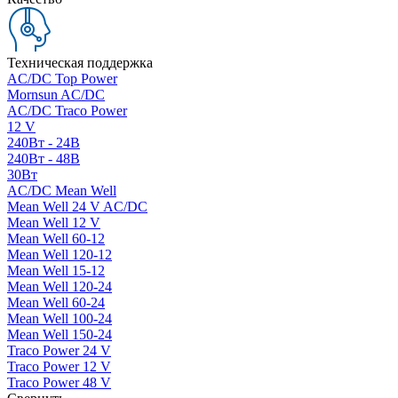
Техническая поддержка
AC/DC Top Power
Mornsun AC/DC
AC/DC Traco Power
12 V
240Вт - 24В
240Вт - 48В
30Вт
AC/DC Mean Well
Mean Well 24 V AC/DC
Mean Well 12 V
Mean Well 60-12
Mean Well 120-12
Mean Well 15-12
Mean Well 120-24
Mean Well 60-24
Mean Well 100-24
Mean Well 150-24
Traco Power 24 V
Traco Power 12 V
Traco Power 48 V