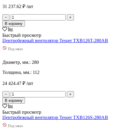
720
(
2
)
31 237.62 ₽ /шт
730
(
2
)
7400
(
1
)
−
+
745
(
2
)
В корзину
77
(
2
)
780
(
5
)
Быстрый просмотр
795
(
3
)
Центробежный вентилятор Tesoer TXB126T-280AB
800
(
2
)
Под заказ
803
(
2
)
81
(
1
)
Диаметр, мм.: 280
810
(
2
)
820
(
2
)
Толщина, мм.: 112
830
(
2
)
840
(
3
)
24 424.47 ₽ /шт
85
(
2
)
850
(
3
)
−
+
870
(
3
)
В корзину
90
(
4
)
900
(
2
)
Быстрый просмотр
95
(
2
)
Центробежный вентилятор Tesoer TXB126S-280AB
98
(
2
)
Под заказ
Используются сейчас