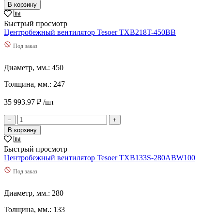
490
(
1
)
В корзину
51
(
1
)
510
(
2
)
Быстрый просмотр
52
(
1
)
Центробежный вентилятор Tesoer TXB218T-450BB
520
(
3
)
Под заказ
540
(
3
)
560
(
4
)
Диаметр, мм.: 450
562
(
2
)
58
(
1
)
Толщина, мм.: 247
598
(
2
)
60
(
1
)
35 993.97 ₽ /шт
600
(
2
)
62
(
1
)
−
+
620
(
1
)
В корзину
635
(
1
)
65
(
2
)
Быстрый просмотр
650
(
3
)
Центробежный вентилятор Tesoer TXB133S-280ABW100
660
(
1
)
Под заказ
67
(
1
)
680
(
1
)
Диаметр, мм.: 280
690
(
1
)
70
(
2
)
Толщина, мм.: 133
700
(
3
)