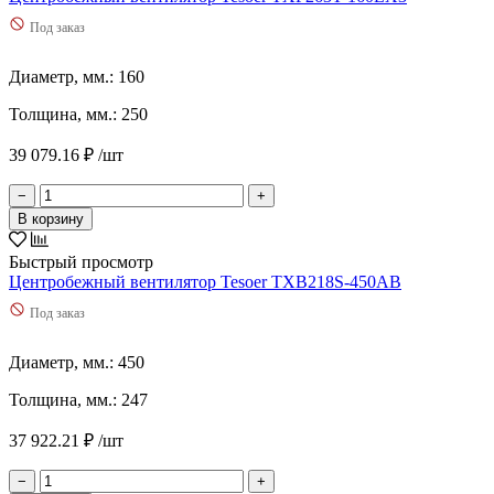
3530
(
2
)
Под заказ
3600
(
1
)
370
(
2
)
Диаметр, мм.: 160
3760
(
1
)
388
(
1
)
Толщина, мм.: 250
390
(
1
)
400
(
1
)
39 079.16 ₽ /шт
4000
(
1
)
410
(
3
)
−
+
4130
(
1
)
В корзину
42
(
1
)
430
(
1
)
Быстрый просмотр
4300
(
3
)
Центробежный вентилятор Tesoer TXB218S-450AB
4400
(
1
)
Под заказ
45
(
1
)
450
(
5
)
Диаметр, мм.: 450
46
(
1
)
47
(
1
)
Толщина, мм.: 247
470
(
1
)
48
(
1
)
37 922.21 ₽ /шт
480
(
3
)
4800
(
1
)
−
+