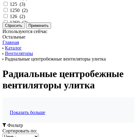
125
(
3
)
1250
(
2
)
126
(
2
)
1260
(
2
)
130
(
1
)
Используются сейчас
1300
(
2
)
Остальные
135
(
1
)
Главная
140
(
2
)
Каталог
143
(
2
)
Вентиляторы
Радиальные центробежные вентиляторы улитка
150
(
2
)
1500
(
1
)
Радиальные центробежные
1550
(
3
)
1580
(
2
)
вентиляторы улитка
1600
(
2
)
163
(
1
)
165
(
3
)
1650
(
3
)
166
(
2
)
Показать больше
167
(
1
)
1700
(
5
)
Фильтр
171
(
2
)
Сортировать по:
1760
(
1
)