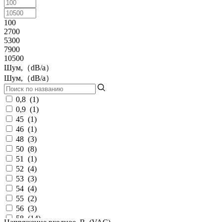
100
2700
5300
7900
10500
Шум,（dB/a）
Шум,（dB/a）
0,8
(
1
)
0,9
(
1
)
45
(
1
)
46
(
1
)
48
(
3
)
50
(
8
)
51
(
1
)
52
(
4
)
53
(
3
)
54
(
4
)
55
(
2
)
56
(
3
)
58
(
14
)