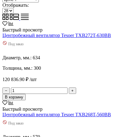
180
(
7
)
Отображать:
1800
(
1
)
185
(
1
)
188
(
3
)
190
(
1
)
Быстрый просмотр
200
(
1
)
Центробежный вентилятор Tesoer TXB272T-630BB
2000
(
1
)
Под заказ
205
(
1
)
2070
(
2
)
210
(
4
)
Диаметр, мм.: 634
2130
(
1
)
Толщина, мм.: 300
2170
(
1
)
22
(
1
)
120 836.90 ₽ /шт
220
(
4
)
2200
(
6
)
−
+
2300
(
4
)
В корзину
245
(
2
)
250
(
9
)
Быстрый просмотр
2500
(
1
)
Центробежный вентилятор Tesoer TXB268T-560BB
2510
(
2
)
Под заказ
2560
(
1
)
2580
(
2
)
270
(
5
)
Диаметр, мм.: 570