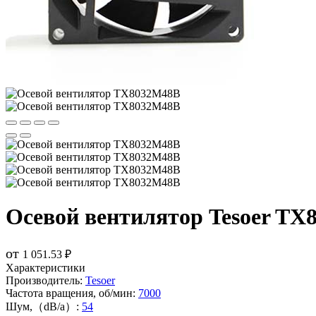
Осевой вентилятор Tesoer TX
от
1 051.53 ₽
Характеристики
Производитель:
Tesoer
Частота вращения, об/мин:
7000
Шум,（dB/a）:
54