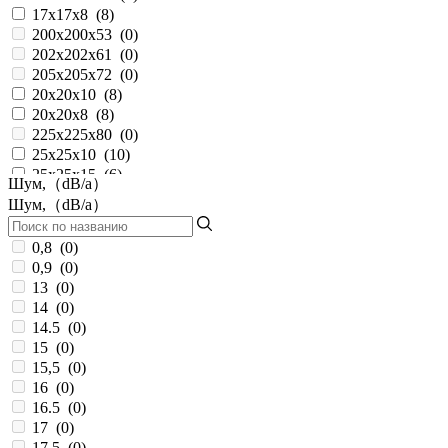
17x17x8
(
8
)
200x200x53
(
0
)
202x202x61
(
0
)
205x205x72
(
0
)
20x20x10
(
8
)
20x20x8
(
8
)
225x225x80
(
0
)
25x25x10
(
10
)
25x25x15
(
6
)
Шум,（dB/a）
25x25x6
(
8
)
Шум,（dB/a）
25х25х10
(
0
)
280x280x80
(
0
)
0,8
(
0
)
30x30x10
(
11
)
0,9
(
0
)
30x30x15
(
10
)
13
(
0
)
30x30x6
(
8
)
14
(
0
)
30х30х10
(
0
)
14.5
(
0
)
350x128
(
0
)
15
(
0
)
35x35x10
(
12
)
15,5
(
0
)
35x35x6
(
6
)
16
(
0
)
38x38x20
(
3
)
16.5
(
0
)
38x38x28
(
10
)
17
(
0
)
40x40x10
(
19
)
17,5
(
0
)