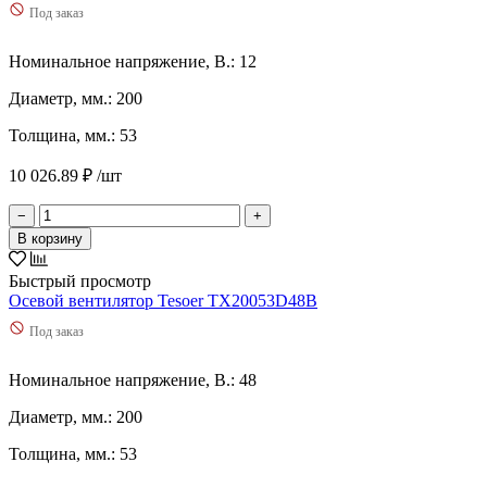
450
(
0
)
Под заказ
460
(
0
)
48
(
0
)
Номинальное напряжение, В.: 12
5
(
0
)
5,2
(
0
)
Диаметр, мм.: 200
5,3
(
0
)
Толщина, мм.: 53
5,48
(
0
)
5,5
(
0
)
10 026.89 ₽ /шт
5,6
(
0
)
5,8
(
0
)
−
+
50
(
0
)
В корзину
500
(
0
)
520
(
0
)
Быстрый просмотр
528
(
0
)
Осевой вентилятор Tesoer TX20053D48B
550
(
0
)
Под заказ
56
(
0
)
580
(
0
)
6
(
0
)
Номинальное напряжение, В.: 48
6,12
(
0
)
Диаметр, мм.: 200
6,2
(
0
)
6,24
(
0
)
Толщина, мм.: 53
6,4
(
0
)