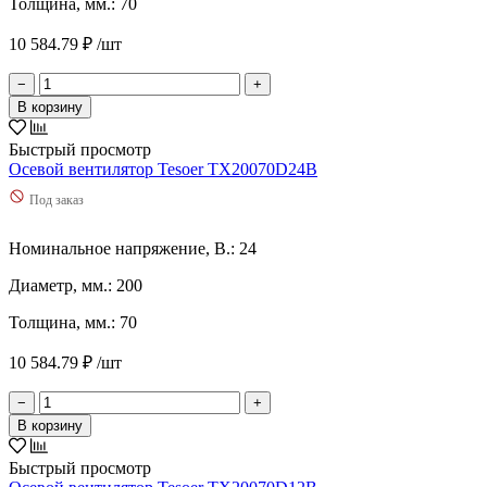
Толщина, мм.: 70
2,9
(
0
)
2,91
(
0
)
10 584.79 ₽ /шт
2,96
(
0
)
20
(
0
)
−
+
20,3
(
0
)
В корзину
200
(
0
)
2000
(
0
)
Быстрый просмотр
2050
(
0
)
Осевой вентилятор Tesoer TX20070D24B
21,5
(
0
)
Под заказ
22
(
0
)
23
(
0
)
Номинальное напряжение, В.: 24
230
(
0
)
2300
(
0
)
Диаметр, мм.: 200
24
(
0
)
25
(
0
)
Толщина, мм.: 70
250
(
0
)
260
(
0
)
10 584.79 ₽ /шт
2600
(
0
)
−
+
27
(
0
)
В корзину
270
(
0
)
2700
(
0
)
Быстрый просмотр
2800
(
0
)