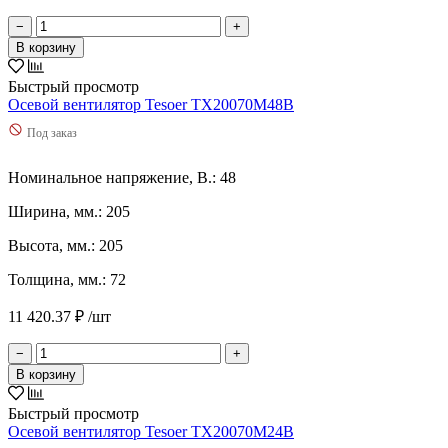
9d
(
3
)
13,2
(
0
)
Используются сейчас
−
+
138
(
0
)
Остальные
В корзину
14
(
0
)
14,4
(
0
)
Быстрый просмотр
14,5
(
0
)
Осевой вентилятор Tesoer TX20070M48B
140
(
0
)
1400
(
0
)
Под заказ
1420
(
0
)
145
(
0
)
Номинальное напряжение, В.: 48
15
(
0
)
150
(
0
)
Ширина, мм.: 205
1500
(
0
)
Высота, мм.: 205
1550
(
0
)
16
(
0
)
Толщина, мм.: 72
16,68
(
0
)
16,8
(
0
)
11 420.37 ₽ /шт
160
(
0
)
1650
(
0
)
−
+
1690
(
0
)
В корзину
170
(
0
)
1750
(
0
)
Быстрый просмотр
18
(
0
)
Осевой вентилятор Tesoer TX20070M24B