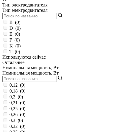
45,5
(
0
)
Тип электродвигателя
45,7
(
0
)
Тип электродвигателя
45.2
(
0
)
45.9
(
0
)
B
(
0
)
46
(
23
)
D
(
0
)
46,2
(
0
)
E
(
0
)
46.5
(
0
)
F
(
0
)
47
(
12
)
K
(
0
)
47,4
(
0
)
T
(
0
)
47.3
(
0
)
Используются сейчас
47.5
(
0
)
Остальные
48
(
29
)
Номинальная мощность, Вт.
Номинальная мощность, Вт.
48,5
(
0
)
49
(
16
)
49,3
(
0
)
0,12
(
0
)
49,5
(
0
)
0,18
(
0
)
49.3
(
0
)
0,2
(
0
)
50
(
15
)
0,21
(
0
)
50,5
(
0
)
0,25
(
0
)
50.7
(
0
)
0,26
(
0
)
50.8
(
1
)
0,3
(
0
)
51
(
24
)
0,32
(
0
)
51,5
(
0
)