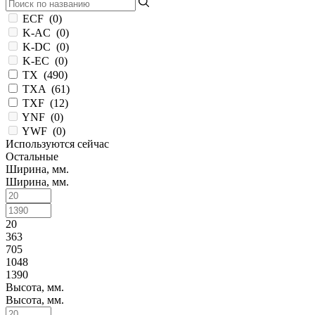
32.5
(
0
)
33
(
13
)
ECF
(
0
)
33,5
(
0
)
K-AC
(
0
)
33.4
(
0
)
K-DC
(
0
)
33.5
(
0
)
K-EC
(
0
)
33.9
(
0
)
TX
(
490
)
34
(
17
)
TXA
(
61
)
34,5
(
0
)
TXF
(
12
)
34.7
(
0
)
YNF
(
0
)
35
(
15
)
YWF
(
0
)
36
(
26
)
Используются сейчас
Остальные
36,5
(
0
)
Ширина, мм.
36.1
(
0
)
Ширина, мм.
36.5
(
0
)
37
(
9
)
37,5
(
0
)
20
37.5
(
0
)
363
38
(
23
)
705
38,5
(
0
)
1048
38.5
(
0
)
1390
39
(
7
)
Высота, мм.
39,5
(
0
)
Высота, мм.
39.8
(
0
)