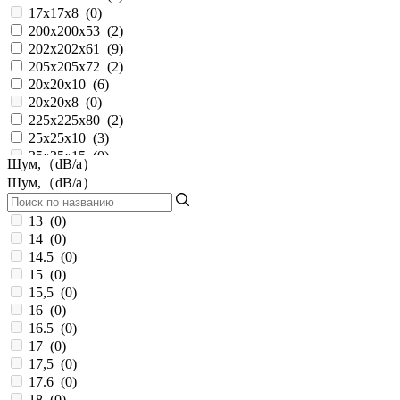
17x17x8
(
0
)
200x200x53
(
2
)
202x202x61
(
9
)
205x205x72
(
2
)
20x20x10
(
6
)
20x20x8
(
0
)
225x225x80
(
2
)
25x25x10
(
3
)
25x25x15
(
0
)
Шум,（dB/a）
25x25x6
(
0
)
Шум,（dB/a）
25х25х10
(
3
)
280x280x80
(
2
)
13
(
0
)
30x30x10
(
1
)
14
(
0
)
30x30x15
(
0
)
14.5
(
0
)
30x30x6
(
0
)
15
(
0
)
30х30х10
(
5
)
15,5
(
0
)
350x128
(
0
)
16
(
0
)
35x35x10
(
6
)
16.5
(
0
)
35x35x6
(
0
)
17
(
0
)
38x38x20
(
0
)
17,5
(
0
)
38x38x28
(
0
)
17.6
(
0
)
40x40x10
(
11
)
18
(
0
)