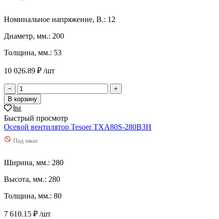
9,1
(
0
)
9,4
(
0
)
Номинальное напряжение, В.: 12
9,6
(
0
)
90
(
0
)
Диаметр, мм.: 200
900
(
0
)
Толщина, мм.: 53
930
(
0
)
95
(
0
)
10 026.89 ₽ /шт
950
(
0
)
970
(
0
)
−
+
Используются сейчас
В корзину
Остальные
Быстрый просмотр
Осевой вентилятор Tesoer TXA80S-280B3H
Под заказ
Ширина, мм.: 280
Высота, мм.: 280
Толщина, мм.: 80
7 610.15 ₽ /шт