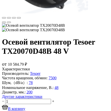
Осевой вентилятор Tesoer
TX20070D48B 48 V
от
10 584.79 ₽
Характеристики
Производитель:
Tesoer
Частота вращения, об/мин:
7500
Шум,（dB/a）:
78
Номинальное напряжение, В.:
48
Диаметр, мм.:
200
Другие характеристики
−
+
В корзину