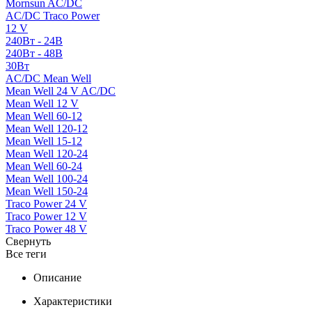
Mornsun AC/DC
AC/DC Traco Power
12 V
240Вт - 24В
240Вт - 48В
30Вт
AC/DC Mean Well
Mean Well 24 V AC/DC
Mean Well 12 V
Mean Well 60-12
Mean Well 120-12
Mean Well 15-12
Mean Well 120-24
Mean Well 60-24
Mean Well 100-24
Mean Well 150-24
Traco Power 24 V
Traco Power 12 V
Traco Power 48 V
Свернуть
Все теги
Описание
Характеристики