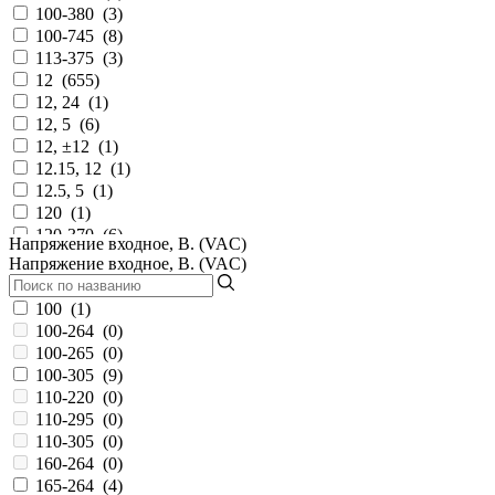
120...373
(
0
)
100-380
(
3
)
120...375
(
0
)
100-745
(
8
)
120...380
(
0
)
113-375
(
3
)
120...390
(
1
)
12
(
655
)
120...430
(
12
)
12, 24
(
1
)
120...431
(
0
)
12, 5
(
6
)
124-370
(
19
)
12, ±12
(
1
)
127-370
(
52
)
12.15, 12
(
1
)
127-392
(
1
)
12.5, 5
(
1
)
127-417
(
6
)
120
(
1
)
127-431
(
33
)
120-370
(
6
)
Напряжение входное, В. (VAC)
127...370
(
13
)
120-375
(
1
)
Напряжение входное, В. (VAC)
127...375
(
0
)
120-380
(
124
)
127...380
(
0
)
120-430
(
77
)
100
(
1
)
127...417
(
1
)
127-375
(
6
)
100-264
(
0
)
127...431
(
0
)
127-380
(
15
)
100-265
(
0
)
135-370
(
7
)
13
(
2
)
100-305
(
9
)
137-370
(
0
)
13.5
(
3
)
110-220
(
0
)
140...380
(
0
)
13.5, 5
(
1
)
110-295
(
0
)
141-370
(
0
)
13.8
(
24
)
110-305
(
0
)
142
(
0
)
14
(
2
)
160-264
(
0
)
142-431
(
9
)
14.3
(
3
)
165-264
(
4
)
142...431
(
0
)