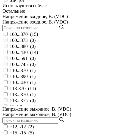
SIP
(
0
)
Используются сейчас
Остальные
Напряжение входное, В. (VDC)
Напряжение входное, В. (VDC)
100...370
(
15
)
100...373
(
0
)
100...380
(
0
)
100...430
(
14
)
100...591
(
0
)
100...745
(
0
)
110...370
(
1
)
110...390
(
1
)
110...430
(
1
)
113-370
(
11
)
113...370
(
1
)
113...375
(
0
)
12
(
0
)
Напряжение выходное, В. (VDC)
120-370
(
63
)
Напряжение выходное, В. (VDC)
120-373
(
1
)
120-430
(
0
)
+12, -12
(
2
)
120...370
(
23
)
+15, -15
(
5
)