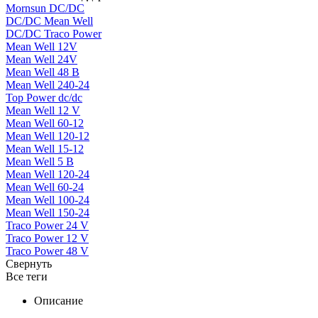
Mornsun DC/DC
DC/DC Mean Well
DC/DC Traco Power
Mean Well 12V
Mean Well 24V
Mean Well 48 В
Mean Well 240-24
Top Power dc/dc
Mean Well 12 V
Mean Well 60-12
Mean Well 120-12
Mean Well 15-12
Mean Well 5 В
Mean Well 120-24
Mean Well 60-24
Mean Well 100-24
Mean Well 150-24
Traco Power 24 V
Traco Power 12 V
Traco Power 48 V
Свернуть
Все теги
Описание