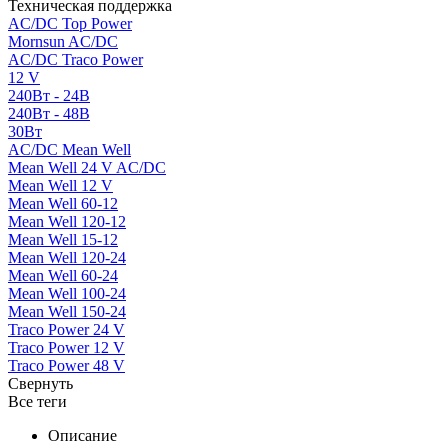
Техническая поддержка
AC/DC Top Power
Mornsun AC/DC
AC/DC Traco Power
12 V
240Вт - 24В
240Вт - 48В
30Вт
AC/DC Mean Well
Mean Well 24 V AC/DC
Mean Well 12 V
Mean Well 60-12
Mean Well 120-12
Mean Well 15-12
Mean Well 120-24
Mean Well 60-24
Mean Well 100-24
Mean Well 150-24
Traco Power 24 V
Traco Power 12 V
Traco Power 48 V
Свернуть
Все теги
Описание