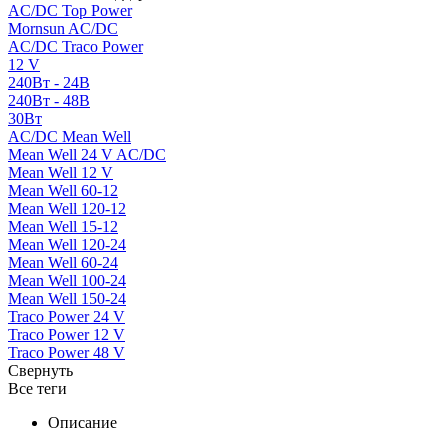
AC/DC Top Power
Mornsun AC/DC
AC/DC Traco Power
12 V
240Вт - 24В
240Вт - 48В
30Вт
AC/DC Mean Well
Mean Well 24 V AC/DC
Mean Well 12 V
Mean Well 60-12
Mean Well 120-12
Mean Well 15-12
Mean Well 120-24
Mean Well 60-24
Mean Well 100-24
Mean Well 150-24
Traco Power 24 V
Traco Power 12 V
Traco Power 48 V
Свернуть
Все теги
Описание