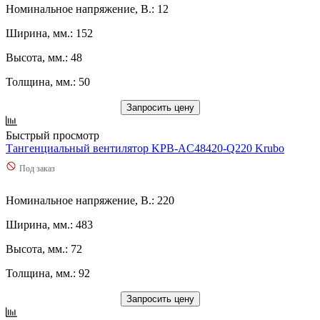
Номинальное напряжение, В.: 12
310
(
0
)
3100
(
0
)
Ширина, мм.: 152
320
(
0
)
3200
(
0
)
Высота, мм.: 48
3220
(
0
)
Толщина, мм.: 50
325
(
0
)
3250
(
0
)
Запросить цену
330
(
0
)
3350
(
0
)
Быстрый просмотр
340
(
0
)
Тангенциальный вентилятор KPB-AC48420-Q220 Krubo
3460
(
0
)
35
(
0
)
Под заказ
350
(
0
)
3500
(
0
)
Номинальное напряжение, В.: 220
3530
(
0
)
Ширина, мм.: 483
360
(
0
)
3600
(
0
)
Высота, мм.: 72
37
(
0
)
370
(
0
)
Толщина, мм.: 92
3760
(
0
)
380
(
0
)
Запросить цену
388
(
0
)