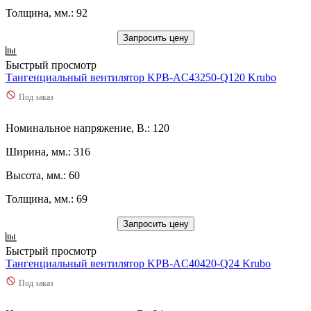
8,04
(
0
)
Толщина, мм.: 92
8,5
(
0
)
8,6
(
0
)
Запросить цену
80
(
0
)
Быстрый просмотр
800
(
1
)
Тангенциальный вентилятор KPB-AC43250-Q120 Krubo
803
(
0
)
81
(
0
)
Под заказ
810
(
0
)
820
(
0
)
Номинальное напряжение, В.: 120
830
(
0
)
840
(
0
)
Ширина, мм.: 316
85
(
0
)
Высота, мм.: 60
850
(
0
)
860
(
0
)
Толщина, мм.: 69
870
(
0
)
88
(
0
)
Запросить цену
9,1
(
0
)
9,4
(
0
)
Быстрый просмотр
9,6
(
0
)
Тангенциальный вентилятор KPB-AC40420-Q24 Krubo
90
(
0
)
Под заказ
900
(
0
)
930
(
0
)