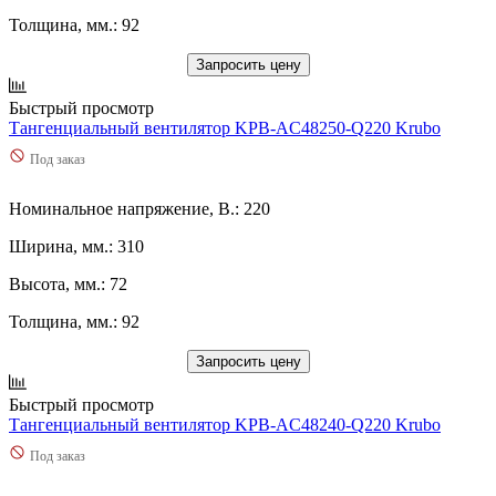
4400
(
0
)
Толщина, мм.: 92
45
(
0
)
450
(
0
)
Запросить цену
46
(
0
)
Быстрый просмотр
460
(
0
)
Тангенциальный вентилятор KPB-AC48250-Q220 Krubo
47
(
0
)
470
(
1
)
Под заказ
48
(
0
)
480
(
0
)
Номинальное напряжение, В.: 220
4800
(
0
)
490
(
0
)
Ширина, мм.: 310
5
(
0
)
Высота, мм.: 72
5,2
(
0
)
5,3
(
0
)
Толщина, мм.: 92
5,48
(
0
)
5,5
(
0
)
Запросить цену
5,6
(
0
)
5,8
(
0
)
Быстрый просмотр
50
(
0
)
Тангенциальный вентилятор KPB-AC48240-Q220 Krubo
500
(
0
)
Под заказ
51
(
0
)
510
(
0
)