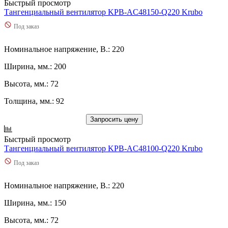
63
(
0
)
Быстрый просмотр
635
(
0
)
Тангенциальный вентилятор KPB-AC48150-Q220 Krubo
65
(
0
)
Под заказ
650
(
0
)
660
(
0
)
Номинальное напряжение, В.: 220
67
(
0
)
680
(
0
)
Ширина, мм.: 200
690
(
0
)
7
(
0
)
Высота, мм.: 72
7,2
(
0
)
Толщина, мм.: 92
7,4
(
0
)
70
(
0
)
Запросить цену
700
(
0
)
720
(
0
)
Быстрый просмотр
725
(
0
)
Тангенциальный вентилятор KPB-AC48100-Q220 Krubo
730
(
0
)
Под заказ
7400
(
0
)
745
(
0
)
750
(
0
)
Номинальное напряжение, В.: 220
760
(
0
)
Ширина, мм.: 150
77
(
0
)
780
(
0
)
Высота, мм.: 72
795
(
0
)