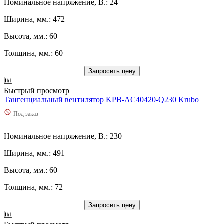
Номинальное напряжение, В.: 24
95
(
0
)
950
(
0
)
Ширина, мм.: 472
970
(
0
)
98
(
0
)
Высота, мм.: 60
Используются сейчас
Остальные
Толщина, мм.: 60
Запросить цену
Быстрый просмотр
Тангенциальный вентилятор KPB-AC40420-Q230 Krubo
Под заказ
Номинальное напряжение, В.: 230
Ширина, мм.: 491
Высота, мм.: 60
Толщина, мм.: 72
Запросить цену