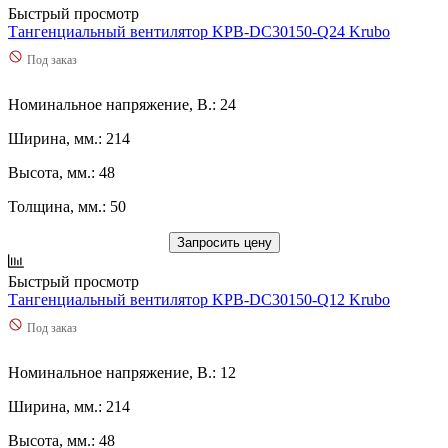
2200
(
0
)
Быстрый просмотр
23
(
0
)
Тангенциальный вентилятор KPB-DC30150-Q24 Krubo
230
(
0
)
Под заказ
2300
(
0
)
24
(
0
)
Номинальное напряжение, В.: 24
240
(
0
)
245
(
0
)
Ширина, мм.: 214
25
(
0
)
250
(
0
)
Высота, мм.: 48
2500
(
0
)
Толщина, мм.: 50
2510
(
0
)
2560
(
0
)
Запросить цену
2580
(
0
)
260
(
0
)
Быстрый просмотр
2600
(
0
)
Тангенциальный вентилятор KPB-DC30150-Q12 Krubo
27
(
1
)
Под заказ
270
(
0
)
2700
(
0
)
28
(
0
)
Номинальное напряжение, В.: 12
280
(
0
)
Ширина, мм.: 214
2800
(
0
)
285
(
0
)
Высота, мм.: 48