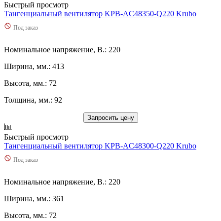
39
(
0
)
Быстрый просмотр
390
(
0
)
Тангенциальный вентилятор KPB-AC48350-Q220 Krubo
395
(
0
)
Под заказ
4
(
0
)
4,1
(
0
)
Номинальное напряжение, В.: 220
4,2
(
0
)
4,3
(
0
)
Ширина, мм.: 413
4,4
(
0
)
4,42
(
0
)
Высота, мм.: 72
4,44
(
0
)
Толщина, мм.: 92
4,56
(
0
)
4,6
(
0
)
Запросить цену
4,7
(
0
)
4,8
(
0
)
Быстрый просмотр
4,9
(
0
)
Тангенциальный вентилятор KPB-AC48300-Q220 Krubo
400
(
1
)
Под заказ
4000
(
0
)
410
(
0
)
4130
(
0
)
Номинальное напряжение, В.: 220
42
(
0
)
Ширина, мм.: 361
420
(
0
)
430
(
0
)
Высота, мм.: 72
4300
(
0
)