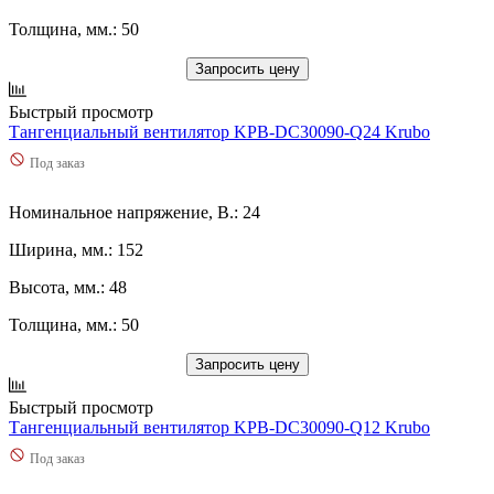
29
(
0
)
295
(
0
)
Толщина, мм.: 50
2950
(
0
)
3
(
0
)
Запросить цену
3,1
(
0
)
Быстрый просмотр
3,2
(
0
)
Тангенциальный вентилятор KPB-DC30090-Q24 Krubo
3,29
(
0
)
3,4
(
0
)
Под заказ
3,42
(
0
)
3,48
(
0
)
Номинальное напряжение, В.: 24
3,57
(
0
)
3,6
(
0
)
Ширина, мм.: 152
3,7
(
0
)
Высота, мм.: 48
3,72
(
0
)
3,78
(
0
)
Толщина, мм.: 50
3,8
(
0
)
3,99
(
0
)
Запросить цену
30
(
0
)
300
(
1
)
Быстрый просмотр
3000
(
0
)
Тангенциальный вентилятор KPB-DC30090-Q12 Krubo
3030
(
0
)
Под заказ
3050
(
0
)
3078
(
0
)