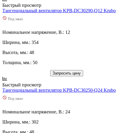
1400
(
0
)
Быстрый просмотр
1420
(
0
)
Тангенциальный вентилятор KPB-DC30290-Q12 Krubo
143
(
0
)
Под заказ
145
(
0
)
15
(
0
)
Номинальное напряжение, В.: 12
150
(
0
)
1500
(
0
)
Ширина, мм.: 354
1550
(
0
)
1580
(
0
)
Высота, мм.: 48
16
(
0
)
Толщина, мм.: 50
16,68
(
0
)
16,8
(
0
)
Запросить цену
160
(
0
)
1600
(
0
)
Быстрый просмотр
163
(
0
)
Тангенциальный вентилятор KPB-DC30250-Q24 Krubo
165
(
0
)
Под заказ
1650
(
0
)
166
(
0
)
167
(
0
)
Номинальное напряжение, В.: 24
1690
(
0
)
Ширина, мм.: 302
170
(
0
)
1700
(
0
)
Высота, мм.: 48