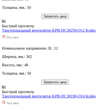
171
(
0
)
1750
(
0
)
Толщина, мм.: 50
1760
(
0
)
18
(
0
)
Запросить цену
180
(
0
)
Быстрый просмотр
1800
(
0
)
Тангенциальный вентилятор KPB-DC30250-Q12 Krubo
185
(
0
)
188
(
0
)
Под заказ
19
(
0
)
190
(
0
)
Номинальное напряжение, В.: 12
1900
(
0
)
2
(
0
)
Ширина, мм.: 302
2,1
(
0
)
Высота, мм.: 48
2,2
(
0
)
2,21
(
0
)
Толщина, мм.: 50
2,3
(
0
)
2,33
(
0
)
Запросить цену
2,34
(
0
)
2,37
(
0
)
Быстрый просмотр
2,38
(
0
)
Тангенциальный вентилятор KPB-DC30190-Q24 Krubo
2,4
(
0
)
Под заказ
2,5
(
0
)
2,52
(
0
)