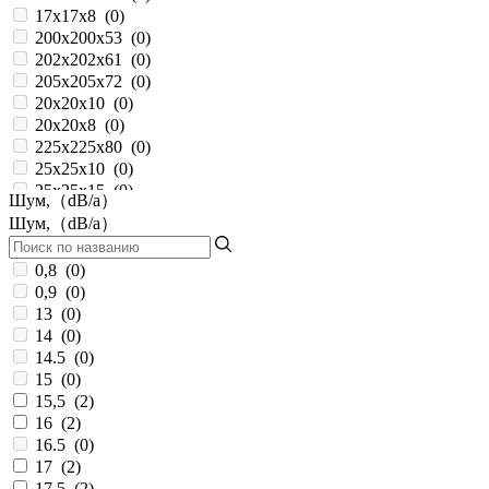
17x17x8
(
0
)
200x200x53
(
0
)
202x202x61
(
0
)
205x205x72
(
0
)
20x20x10
(
0
)
20x20x8
(
0
)
225x225x80
(
0
)
25x25x10
(
0
)
25x25x15
(
0
)
Шум,（dB/a）
25x25x6
(
0
)
Шум,（dB/a）
25х25х10
(
0
)
280x280x80
(
0
)
0,8
(
0
)
30x30x10
(
0
)
0,9
(
0
)
30x30x15
(
0
)
13
(
0
)
30x30x6
(
0
)
14
(
0
)
30х30х10
(
0
)
14.5
(
0
)
350x128
(
0
)
15
(
0
)
35x35x10
(
0
)
15,5
(
2
)
35x35x6
(
0
)
16
(
2
)
38x38x20
(
0
)
16.5
(
0
)
38x38x28
(
0
)
17
(
2
)
40x40x10
(
0
)
17,5
(
2
)