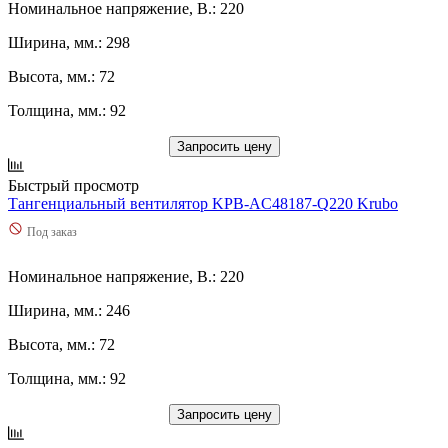
Номинальное напряжение, В.: 220
52
(
0
)
520
(
0
)
Ширина, мм.: 298
528
(
0
)
540
(
0
)
Высота, мм.: 72
550
(
0
)
Толщина, мм.: 92
56
(
0
)
560
(
0
)
Запросить цену
562
(
0
)
58
(
0
)
Быстрый просмотр
580
(
0
)
Тангенциальный вентилятор KPB-AC48187-Q220 Krubo
598
(
0
)
6
(
0
)
Под заказ
6,12
(
0
)
6,2
(
0
)
Номинальное напряжение, В.: 220
6,24
(
0
)
Ширина, мм.: 246
6,4
(
0
)
6,7
(
0
)
Высота, мм.: 72
6,8
(
0
)
60
(
0
)
Толщина, мм.: 92
600
(
0
)
62
(
0
)
Запросить цену
620
(
0
)