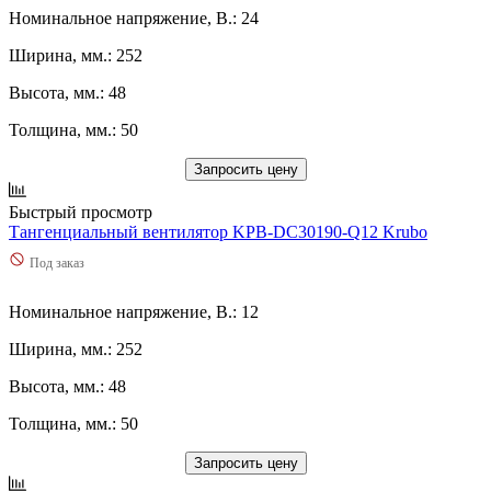
Номинальное напряжение, В.: 24
2,6
(
0
)
2,64
(
0
)
Ширина, мм.: 252
2,7
(
0
)
2,76
(
0
)
Высота, мм.: 48
2,79
(
0
)
Толщина, мм.: 50
2,8
(
0
)
2,9
(
0
)
Запросить цену
2,91
(
0
)
2,96
(
0
)
Быстрый просмотр
20
(
0
)
Тангенциальный вентилятор KPB-DC30190-Q12 Krubo
20,3
(
0
)
200
(
0
)
Под заказ
2000
(
0
)
205
(
0
)
Номинальное напряжение, В.: 12
2050
(
0
)
Ширина, мм.: 252
2070
(
0
)
21,5
(
0
)
Высота, мм.: 48
210
(
0
)
2130
(
0
)
Толщина, мм.: 50
2170
(
0
)
22
(
0
)
Запросить цену
220
(
0
)