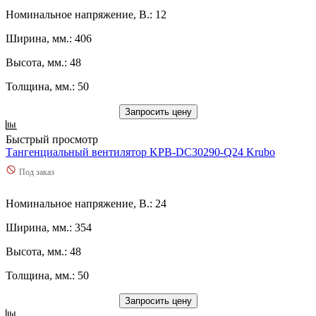
1100
(
0
)
85
(
11
)
Номинальное напряжение, В.: 12
1140
(
0
)
86
(
2
)
115
(
0
)
87
(
1
)
Ширина, мм.: 406
1150
(
0
)
88
(
0
)
1170
(
0
)
89
(
0
)
Высота, мм.: 48
12
(
0
)
9.5
(
0
)
Толщина, мм.: 50
12,5
(
0
)
92
(
0
)
120
(
0
)
9d
(
0
)
Запросить цену
1200
(
0
)
Используются сейчас
125
(
0
)
Остальные
Быстрый просмотр
1250
(
0
)
Тангенциальный вентилятор KPB-DC30290-Q24 Krubo
126
(
0
)
1260
(
0
)
Под заказ
13
(
0
)
13,2
(
0
)
Номинальное напряжение, В.: 24
130
(
0
)
Ширина, мм.: 354
1300
(
0
)
135
(
0
)
Высота, мм.: 48
138
(
0
)
14
(
0
)
Толщина, мм.: 50
14,4
(
0
)
14,5
(
0
)
Запросить цену
140
(
0
)