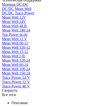
Техническая поддержка
Mornsun DC/DC
DC/DC Mean Well
DC/DC Traco Power
Mean Well 12V
Mean Well 24V
Mean Well 48 В
Mean Well 240-24
Top Power dc/dc
Mean Well 12 V
Mean Well 60-12
Mean Well 120-12
Mean Well 15-12
Mean Well 5 В
Mean Well 120-24
Mean Well 60-24
Mean Well 100-24
Mean Well 150-24
Traco Power 24 V
Traco Power 12 V
Traco Power 48 V
Свернуть
Все теги
Описание