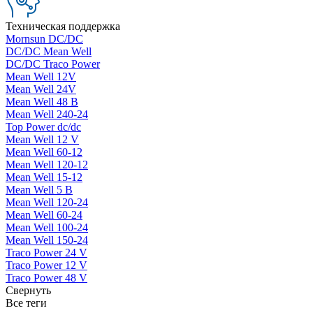
Техническая поддержка
Mornsun DC/DC
DC/DC Mean Well
DC/DC Traco Power
Mean Well 12V
Mean Well 24V
Mean Well 48 В
Mean Well 240-24
Top Power dc/dc
Mean Well 12 V
Mean Well 60-12
Mean Well 120-12
Mean Well 15-12
Mean Well 5 В
Mean Well 120-24
Mean Well 60-24
Mean Well 100-24
Mean Well 150-24
Traco Power 24 V
Traco Power 12 V
Traco Power 48 V
Свернуть
Все теги