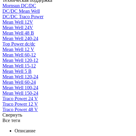
Техническая поддержка
Mornsun DC/DC
DC/DC Mean Well
DC/DC Traco Power
Mean Well 12V
Mean Well 24V
Mean Well 48 В
Mean Well 240-24
Top Power dc/dc
Mean Well 12 V
Mean Well 60-12
Mean Well 120-12
Mean Well 15-12
Mean Well 5 В
Mean Well 120-24
Mean Well 60-24
Mean Well 100-24
Mean Well 150-24
Traco Power 24 V
Traco Power 12 V
Traco Power 48 V
Свернуть
Все теги
Описание