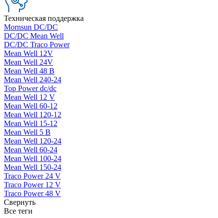
Техническая поддержка
Mornsun DC/DC
DC/DC Mean Well
DC/DC Traco Power
Mean Well 12V
Mean Well 24V
Mean Well 48 В
Mean Well 240-24
Top Power dc/dc
Mean Well 12 V
Mean Well 60-12
Mean Well 120-12
Mean Well 15-12
Mean Well 5 В
Mean Well 120-24
Mean Well 60-24
Mean Well 100-24
Mean Well 150-24
Traco Power 24 V
Traco Power 12 V
Traco Power 48 V
Свернуть
Все теги