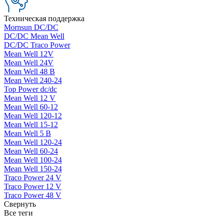
Техническая поддержка
Mornsun DC/DC
DC/DC Mean Well
DC/DC Traco Power
Mean Well 12V
Mean Well 24V
Mean Well 48 В
Mean Well 240-24
Top Power dc/dc
Mean Well 12 V
Mean Well 60-12
Mean Well 120-12
Mean Well 15-12
Mean Well 5 В
Mean Well 120-24
Mean Well 60-24
Mean Well 100-24
Mean Well 150-24
Traco Power 24 V
Traco Power 12 V
Traco Power 48 V
Свернуть
Все теги