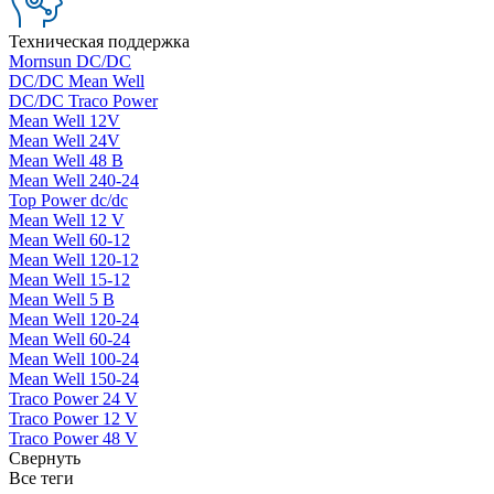
Техническая поддержка
Mornsun DC/DC
DC/DC Mean Well
DC/DC Traco Power
Mean Well 12V
Mean Well 24V
Mean Well 48 В
Mean Well 240-24
Top Power dc/dc
Mean Well 12 V
Mean Well 60-12
Mean Well 120-12
Mean Well 15-12
Mean Well 5 В
Mean Well 120-24
Mean Well 60-24
Mean Well 100-24
Mean Well 150-24
Traco Power 24 V
Traco Power 12 V
Traco Power 48 V
Свернуть
Все теги