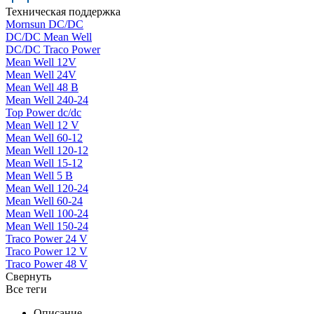
Техническая поддержка
Mornsun DC/DC
DC/DC Mean Well
DC/DC Traco Power
Mean Well 12V
Mean Well 24V
Mean Well 48 В
Mean Well 240-24
Top Power dc/dc
Mean Well 12 V
Mean Well 60-12
Mean Well 120-12
Mean Well 15-12
Mean Well 5 В
Mean Well 120-24
Mean Well 60-24
Mean Well 100-24
Mean Well 150-24
Traco Power 24 V
Traco Power 12 V
Traco Power 48 V
Свернуть
Все теги
Описание