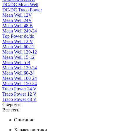
DC/DC Mean Well
DC/DC Traco Power
Mean Well 12V
Mean Well 24V
Mean Well 48 В
Mean Well 240-24
Top Power dc/dc
Mean Well 12 V
Mean Well 60-12
Mean Well 120-12
Mean Well 15-12
Mean Well 5 В
Mean Well 120-24
Mean Well 60-24
Mean Well 100-24
Mean Well 150-24
Traco Power 24 V
Traco Power 12 V
Traco Power 48 V
Свернуть
Все теги
Описание
Характеристики