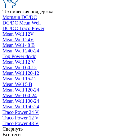
Техническая поддержка
Mornsun DC/DC
DC/DC Mean Well
DC/DC Traco Power
Mean Well 12V
Mean Well 24V
Mean Well 48 В
Mean Well 240-24
Top Power dc/dc
Mean Well 12 V
Mean Well 60-12
Mean Well 120-12
Mean Well 15-12
Mean Well 5 В
Mean Well 120-24
Mean Well 60-24
Mean Well 100-24
Mean Well 150-24
Traco Power 24 V
Traco Power 12 V
Traco Power 48 V
Свернуть
Все теги