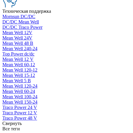
Техническая поддержка
Mornsun DC/DC
DC/DC Mean Well
DC/DC Traco Power
Mean Well 12V
Mean Well 24V
Mean Well 48 В
Mean Well 240-24
Top Power dc/dc
Mean Well 12 V
Mean Well 60-12
Mean Well 120-12
Mean Well 15-12
Mean Well 5 В
Mean Well 120-24
Mean Well 60-24
Mean Well 100-24
Mean Well 150-24
Traco Power 24 V
Traco Power 12 V
Traco Power 48 V
Свернуть
Все теги