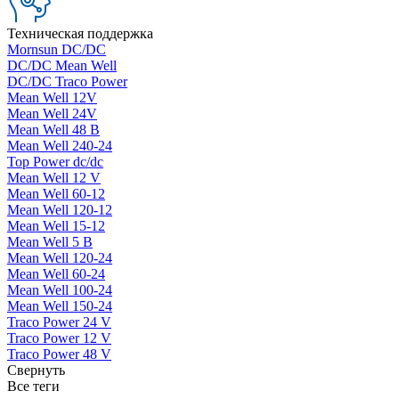
Техническая поддержка
Mornsun DC/DC
DC/DC Mean Well
DC/DC Traco Power
Mean Well 12V
Mean Well 24V
Mean Well 48 В
Mean Well 240-24
Top Power dc/dc
Mean Well 12 V
Mean Well 60-12
Mean Well 120-12
Mean Well 15-12
Mean Well 5 В
Mean Well 120-24
Mean Well 60-24
Mean Well 100-24
Mean Well 150-24
Traco Power 24 V
Traco Power 12 V
Traco Power 48 V
Свернуть
Все теги