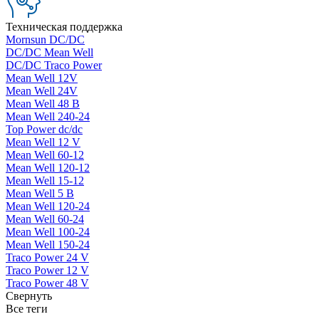
Техническая поддержка
Mornsun DC/DC
DC/DC Mean Well
DC/DC Traco Power
Mean Well 12V
Mean Well 24V
Mean Well 48 В
Mean Well 240-24
Top Power dc/dc
Mean Well 12 V
Mean Well 60-12
Mean Well 120-12
Mean Well 15-12
Mean Well 5 В
Mean Well 120-24
Mean Well 60-24
Mean Well 100-24
Mean Well 150-24
Traco Power 24 V
Traco Power 12 V
Traco Power 48 V
Свернуть
Все теги