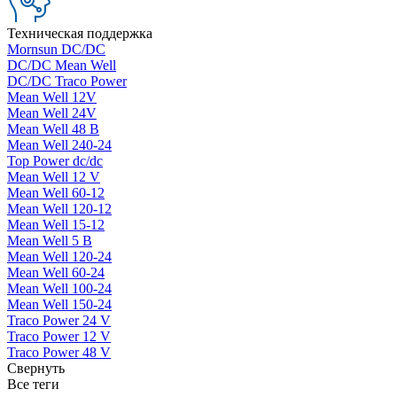
Техническая поддержка
Mornsun DC/DC
DC/DC Mean Well
DC/DC Traco Power
Mean Well 12V
Mean Well 24V
Mean Well 48 В
Mean Well 240-24
Top Power dc/dc
Mean Well 12 V
Mean Well 60-12
Mean Well 120-12
Mean Well 15-12
Mean Well 5 В
Mean Well 120-24
Mean Well 60-24
Mean Well 100-24
Mean Well 150-24
Traco Power 24 V
Traco Power 12 V
Traco Power 48 V
Свернуть
Все теги