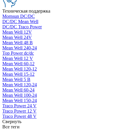
Техническая поддержка
Mornsun DC/DC
DC/DC Mean Well
DC/DC Traco Power
Mean Well 12V
Mean Well 24V
Mean Well 48 В
Mean Well 240-24
Top Power dc/dc
Mean Well 12 V
Mean Well 60-12
Mean Well 120-12
Mean Well 15-12
Mean Well 5 В
Mean Well 120-24
Mean Well 60-24
Mean Well 100-24
Mean Well 150-24
Traco Power 24 V
Traco Power 12 V
Traco Power 48 V
Свернуть
Все теги