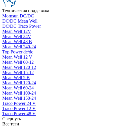
Техническая поддержка
Mornsun DC/DC
DC/DC Mean Well
DC/DC Traco Power
Mean Well 12V
Mean Well 24V
Mean Well 48 В
Mean Well 240-24
Top Power dc/dc
Mean Well 12 V
Mean Well 60-12
Mean Well 120-12
Mean Well 15-12
Mean Well 5 В
Mean Well 120-24
Mean Well 60-24
Mean Well 100-24
Mean Well 150-24
Traco Power 24 V
Traco Power 12 V
Traco Power 48 V
Свернуть
Все теги