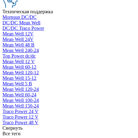
Техническая поддержка
Mornsun DC/DC
DC/DC Mean Well
DC/DC Traco Power
Mean Well 12V
Mean Well 24V
Mean Well 48 В
Mean Well 240-24
Top Power dc/dc
Mean Well 12 V
Mean Well 60-12
Mean Well 120-12
Mean Well 15-12
Mean Well 5 В
Mean Well 120-24
Mean Well 60-24
Mean Well 100-24
Mean Well 150-24
Traco Power 24 V
Traco Power 12 V
Traco Power 48 V
Свернуть
Все теги