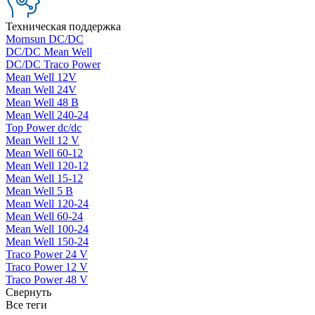
Техническая поддержка
Mornsun DC/DC
DC/DC Mean Well
DC/DC Traco Power
Mean Well 12V
Mean Well 24V
Mean Well 48 В
Mean Well 240-24
Top Power dc/dc
Mean Well 12 V
Mean Well 60-12
Mean Well 120-12
Mean Well 15-12
Mean Well 5 В
Mean Well 120-24
Mean Well 60-24
Mean Well 100-24
Mean Well 150-24
Traco Power 24 V
Traco Power 12 V
Traco Power 48 V
Свернуть
Все теги