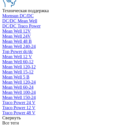
Техническая поддержка
Mornsun DC/DC
DC/DC Mean Well
DC/DC Traco Power
Mean Well 12V
Mean Well 24V
Mean Well 48 В
Mean Well 240-24
Top Power dc/dc
Mean Well 12 V
Mean Well 60-12
Mean Well 120-12
Mean Well 15-12
Mean Well 5 В
Mean Well 120-24
Mean Well 60-24
Mean Well 100-24
Mean Well 150-24
Traco Power 24 V
Traco Power 12 V
Traco Power 48 V
Свернуть
Все теги