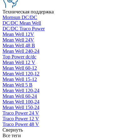
Техническая поддержка
Mornsun DC/DC
DC/DC Mean Well
DC/DC Traco Power
Mean Well 12V
Mean Well 24V
Mean Well 48 В
Mean Well 240-24
Top Power dc/dc
Mean Well 12 V
Mean Well 60-12
Mean Well 120-12
Mean Well 15-12
Mean Well 5 В
Mean Well 120-24
Mean Well 60-24
Mean Well 100-24
Mean Well 150-24
Traco Power 24 V
Traco Power 12 V
Traco Power 48 V
Свернуть
Все теги