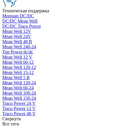
Техническая поддержка
Mornsun DC/DC
DC/DC Mean Well
DC/DC Traco Power
Mean Well 12V
Mean Well 24V
Mean Well 48 В
Mean Well 240-24
Top Power dc/dc
Mean Well 12 V
Mean Well 60-12
Mean Well 120-12
Mean Well 15-12
Mean Well 5 В
Mean Well 120-24
Mean Well 60-24
Mean Well 100-24
Mean Well 150-24
Traco Power 24 V
Traco Power 12 V
Traco Power 48 V
Свернуть
Все теги