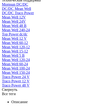
Техническая поддержка
Mornsun DC/DC
DC/DC Mean Well
DC/DC Traco Power
Mean Well 12V
Mean Well 24V
Mean Well 48 В
Mean Well 240-24
Top Power dc/dc
Mean Well 12 V
Mean Well 60-12
Mean Well 120-12
Mean Well 15-12
Mean Well 5 В
Mean Well 120-24
Mean Well 60-24
Mean Well 100-24
Mean Well 150-24
Traco Power 24 V
Traco Power 12 V
Traco Power 48 V
Свернуть
Все теги
Описание