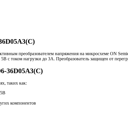
36D05A3(C)
ктивным преобразователем напряжения на микросхеме ON Semico
5В с током нагрузки до 3А. Преобразователь защищен от перегру
6-36D05A3(C)
х, таких как:
 5В
ругих компонентов