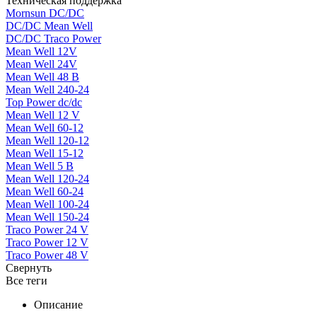
Техническая поддержка
Mornsun DC/DC
DC/DC Mean Well
DC/DC Traco Power
Mean Well 12V
Mean Well 24V
Mean Well 48 В
Mean Well 240-24
Top Power dc/dc
Mean Well 12 V
Mean Well 60-12
Mean Well 120-12
Mean Well 15-12
Mean Well 5 В
Mean Well 120-24
Mean Well 60-24
Mean Well 100-24
Mean Well 150-24
Traco Power 24 V
Traco Power 12 V
Traco Power 48 V
Свернуть
Все теги
Описание