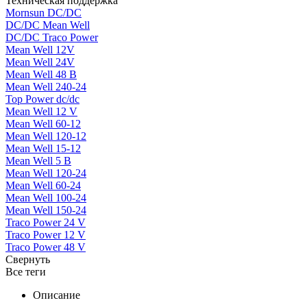
Техническая поддержка
Mornsun DC/DC
DC/DC Mean Well
DC/DC Traco Power
Mean Well 12V
Mean Well 24V
Mean Well 48 В
Mean Well 240-24
Top Power dc/dc
Mean Well 12 V
Mean Well 60-12
Mean Well 120-12
Mean Well 15-12
Mean Well 5 В
Mean Well 120-24
Mean Well 60-24
Mean Well 100-24
Mean Well 150-24
Traco Power 24 V
Traco Power 12 V
Traco Power 48 V
Свернуть
Все теги
Описание