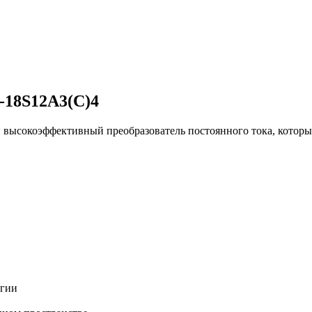
-18S12A3(C)4
 высокоэффективный преобразователь постоянного тока, котор
ргии