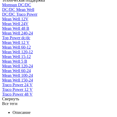
Техническая поддержка
Mornsun DC/DC
DC/DC Mean Well
DC/DC Traco Power
Mean Well 12V
Mean Well 24V
Mean Well 48 В
Mean Well 240-24
Top Power dc/dc
Mean Well 12 V
Mean Well 60-12
Mean Well 120-12
Mean Well 15-12
Mean Well 5 В
Mean Well 120-24
Mean Well 60-24
Mean Well 100-24
Mean Well 150-24
Traco Power 24 V
Traco Power 12 V
Traco Power 48 V
Свернуть
Все теги
Описание