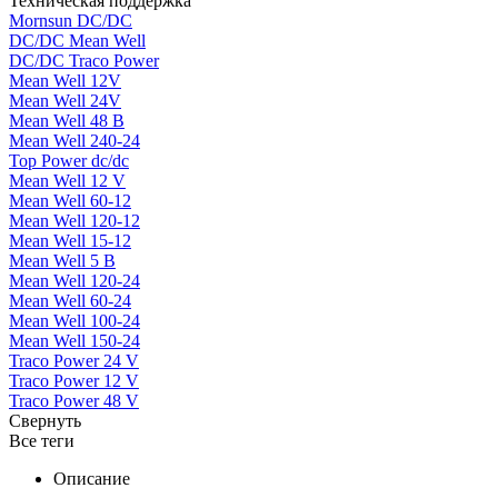
Техническая поддержка
Mornsun DC/DC
DC/DC Mean Well
DC/DC Traco Power
Mean Well 12V
Mean Well 24V
Mean Well 48 В
Mean Well 240-24
Top Power dc/dc
Mean Well 12 V
Mean Well 60-12
Mean Well 120-12
Mean Well 15-12
Mean Well 5 В
Mean Well 120-24
Mean Well 60-24
Mean Well 100-24
Mean Well 150-24
Traco Power 24 V
Traco Power 12 V
Traco Power 48 V
Свернуть
Все теги
Описание