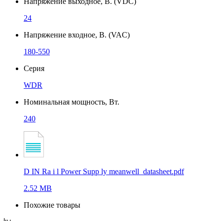
Напряжение выходное, В. (VDC)
24
Напряжение входное, В. (VAC)
180-550
Серия
WDR
Номинальная мощность, Вт.
240
D IN Ra i l Power Supp ly meanwell_datasheet.pdf
2.52 MB
Похожие товары