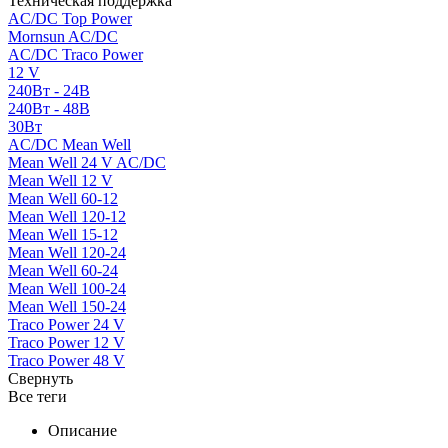
Техническая поддержка
AC/DC Top Power
Mornsun AC/DC
AC/DC Traco Power
12 V
240Вт - 24В
240Вт - 48В
30Вт
AC/DC Mean Well
Mean Well 24 V AC/DC
Mean Well 12 V
Mean Well 60-12
Mean Well 120-12
Mean Well 15-12
Mean Well 120-24
Mean Well 60-24
Mean Well 100-24
Mean Well 150-24
Traco Power 24 V
Traco Power 12 V
Traco Power 48 V
Свернуть
Все теги
Описание