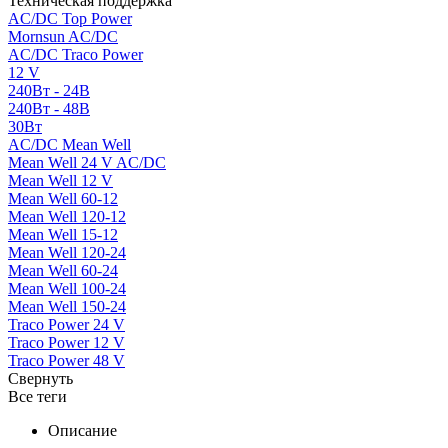
Техническая поддержка
AC/DC Top Power
Mornsun AC/DC
AC/DC Traco Power
12 V
240Вт - 24В
240Вт - 48В
30Вт
AC/DC Mean Well
Mean Well 24 V AC/DC
Mean Well 12 V
Mean Well 60-12
Mean Well 120-12
Mean Well 15-12
Mean Well 120-24
Mean Well 60-24
Mean Well 100-24
Mean Well 150-24
Traco Power 24 V
Traco Power 12 V
Traco Power 48 V
Свернуть
Все теги
Описание