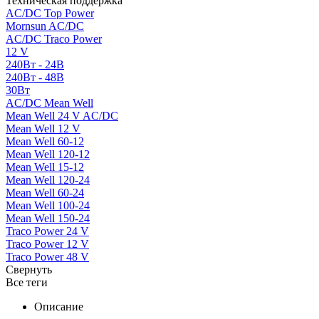
Техническая поддержка
AC/DC Top Power
Mornsun AC/DC
AC/DC Traco Power
12 V
240Вт - 24В
240Вт - 48В
30Вт
AC/DC Mean Well
Mean Well 24 V AC/DC
Mean Well 12 V
Mean Well 60-12
Mean Well 120-12
Mean Well 15-12
Mean Well 120-24
Mean Well 60-24
Mean Well 100-24
Mean Well 150-24
Traco Power 24 V
Traco Power 12 V
Traco Power 48 V
Свернуть
Все теги
Описание