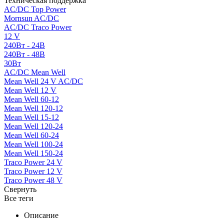
Техническая поддержка
AC/DC Top Power
Mornsun AC/DC
AC/DC Traco Power
12 V
240Вт - 24В
240Вт - 48В
30Вт
AC/DC Mean Well
Mean Well 24 V AC/DC
Mean Well 12 V
Mean Well 60-12
Mean Well 120-12
Mean Well 15-12
Mean Well 120-24
Mean Well 60-24
Mean Well 100-24
Mean Well 150-24
Traco Power 24 V
Traco Power 12 V
Traco Power 48 V
Свернуть
Все теги
Описание