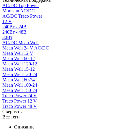
Техническая поддержка
AC/DC Top Power
Mornsun AC/DC
AC/DC Traco Power
12 V
240Вт - 24В
240Вт - 48В
30Вт
AC/DC Mean Well
Mean Well 24 V AC/DC
Mean Well 12 V
Mean Well 60-12
Mean Well 120-12
Mean Well 15-12
Mean Well 120-24
Mean Well 60-24
Mean Well 100-24
Mean Well 150-24
Traco Power 24 V
Traco Power 12 V
Traco Power 48 V
Свернуть
Все теги
Описание