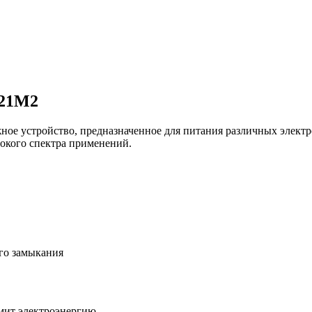
321M2
ое устройство, предназначенное для питания различных электр
окого спектра применений.
ого замыкания
мит электроэнергию.