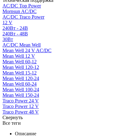
Техническая поддержка
AC/DC Top Power
Mornsun AC/DC
AC/DC Traco Power
12 V
240Вт - 24В
240Вт - 48В
30Вт
AC/DC Mean Well
Mean Well 24 V AC/DC
Mean Well 12 V
Mean Well 60-12
Mean Well 120-12
Mean Well 15-12
Mean Well 120-24
Mean Well 60-24
Mean Well 100-24
Mean Well 150-24
Traco Power 24 V
Traco Power 12 V
Traco Power 48 V
Свернуть
Все теги
Описание