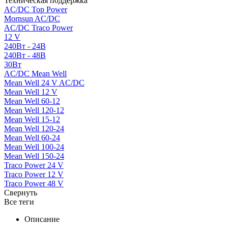
Техническая поддержка
AC/DC Top Power
Mornsun AC/DC
AC/DC Traco Power
12 V
240Вт - 24В
240Вт - 48В
30Вт
AC/DC Mean Well
Mean Well 24 V AC/DC
Mean Well 12 V
Mean Well 60-12
Mean Well 120-12
Mean Well 15-12
Mean Well 120-24
Mean Well 60-24
Mean Well 100-24
Mean Well 150-24
Traco Power 24 V
Traco Power 12 V
Traco Power 48 V
Свернуть
Все теги
Описание