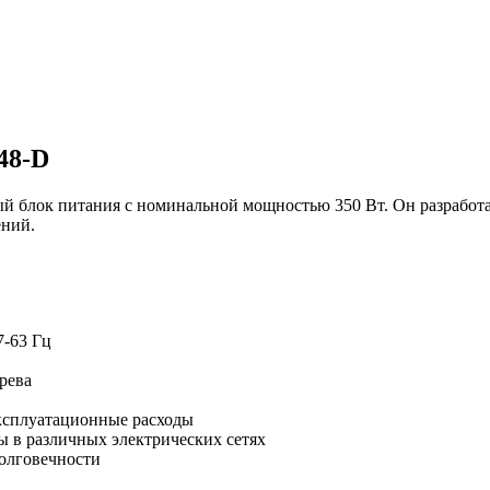
48-D
ый блок питания с номинальной мощностью 350 Вт. Он разработ
ений.
7-63 Гц
рева
ксплуатационные расходы
 в различных электрических сетях
долговечности